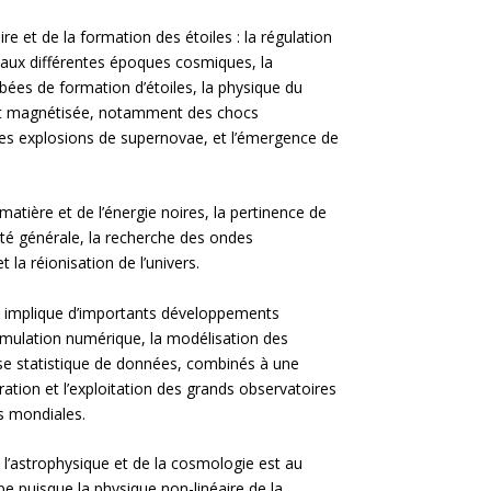
ire et de la formation des étoiles : la régulation
 aux différentes époques cosmiques, la
bées de formation d’étoiles, la physique du
t et magnétisée, notamment des chocs
des explosions de supernovae, et l’émergence de
matière et de l’énergie noires, la pertinence de
vité générale, la recherche des ondes
t la réionisation de l’univers.
s implique d’importants développements
imulation numérique, la modélisation des
yse statistique de données, combinés à une
ration et l’exploitation des grands observatoires
s mondiales.
de l’astrophysique et de la cosmologie est au
pe puisque la physique non-linéaire de la