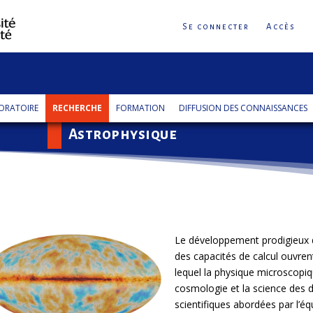
Se connecter
Accès
tation
ORATOIRE
RECHERCHE
FORMATION
DIFFUSION DES CONNAISSANCES
Astrophysique
Le développement prodigieux 
des capacités de calcul ouvre
lequel la physique microscopiqu
cosmologie et la science des 
scientifiques abordées par l’équ