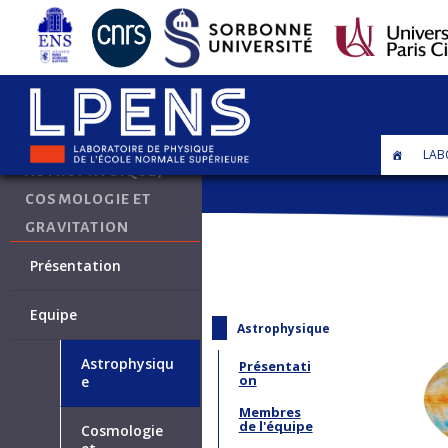
•
Axe Astrophysique, Cosmologie et Gravi
LAB
ASTROPHYSIQUE,
COSMOLOGIE ET
GRAVITATION
Présentation
Equipe
Astrophysique
Astrophysiqu
Présentati
on
e
Membres
de l'équipe
Cosmologie