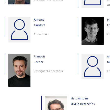
As
Antoine
Pi
Gusdorf
Le
Chercheur
C
Francois
A
Levrier
M
Enseignant-Chercheur
C
Marc-Antoine
Miville-Deschenes