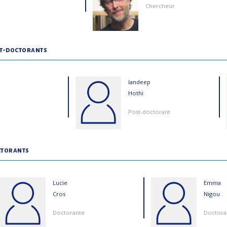
Chercheur
t-doctorants
Iandeep
Hothi
Post-doctorant
torants
Lucie
Emma
Cros
Nigou
Doctorante
Doctora