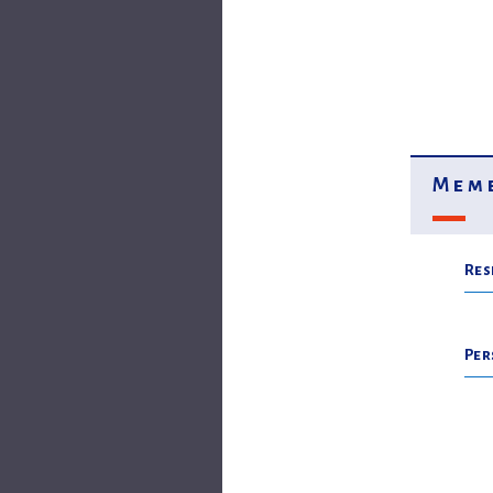
Memb
Res
Per