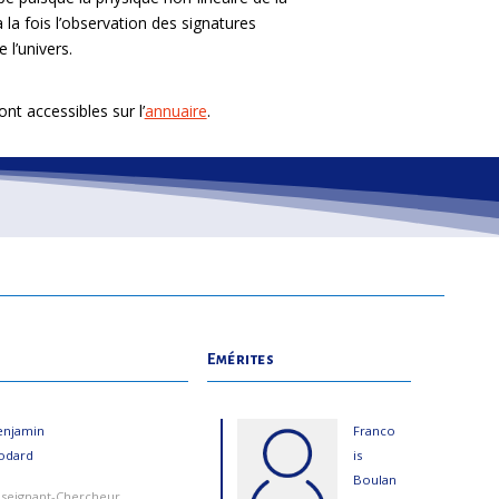
 la fois l’observation des signatures
 l’univers.
t accessibles sur l’
annuaire
.
Emérites
enjamin
Franco
odard
is
Boulan
seignant-Chercheur