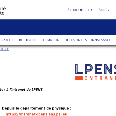
Se connecter
Accès
ORATOIRE
RECHERCHE
FORMATION
DIFFUSION DES CONNAISSANCES
anet
ter à
l’intranet du LPENS
:
Depuis le département de physique :
https://intranet-lpens.ens.psl.eu