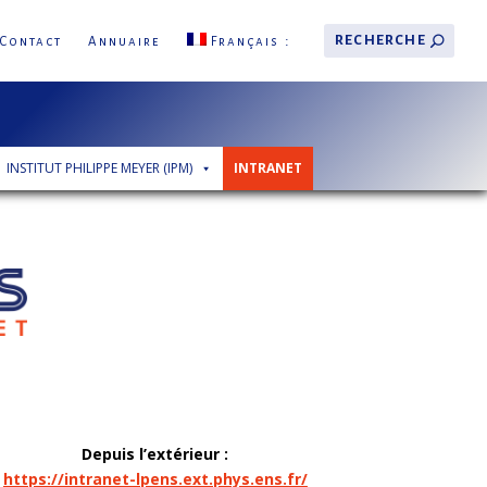
Contact
Annuaire
Français
INSTITUT PHILIPPE MEYER (IPM)
INTRANET
Depuis l’extérieur :
https://intranet-lpens.ext.phys.ens.fr/