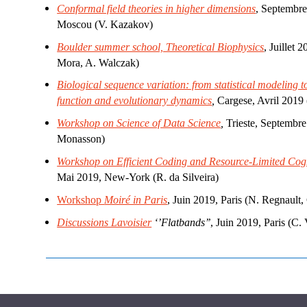
Conformal field theories in higher dimensions
, Septembre
Moscou (V. Kazakov)
Boulder summer school, Theoretical Biophysics
, Juillet 
Mora, A. Walczak)
Biological sequence variation: from statistical modeling to
function and evolutionary dynamics
,
Cargese, Avril 2019
Workshop on Science of Data Science
,
Trieste, Septembr
Monasson)
Workshop on Efficient Coding and Resource-Limited Cog
Mai 2019, New-York (R. da Silveira)
Workshop
Moiré in Paris
, Juin 2019, Paris (N. Regnault,
Discussions Lavoisier
‘’Flatbands’’
, Juin 2019, Paris (C. 