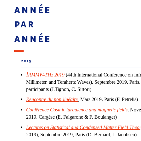
année
par
année
2019
I
RMMW-THz 2019
(44th International Conference on Inf
Millimeter, and Terahertz Waves), Septembre 2019, Paris
participants (J.Tignon, C. Sirtori)
Rencontre du non-linéaire
,
Mars 2019, Paris (F. Petrelis)
Conférence Cosmic turbulence and magnetic fields
, Nov
2019, Cargèse (E. Falgarone & F. Boulanger)
Lectures on Statistical and Condensed Matter Field Theo
2019), Septembre 2019, Paris (D. Bernard, J. Jacobsen)