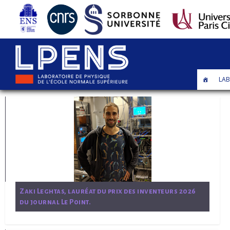
Auteur/autrice : apierret
LAB
Zaki Leghtas, lauréat du prix des inventeurs 2026
du journal Le Point.