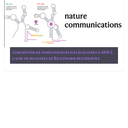
Conception de commutateurs moléculaires à ARN à
l’aide de machines de Boltzmann restreintes