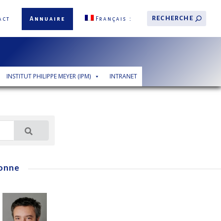
act
Annuaire
Français
INSTITUT PHILIPPE MEYER (IPM)
INTRANET
onne