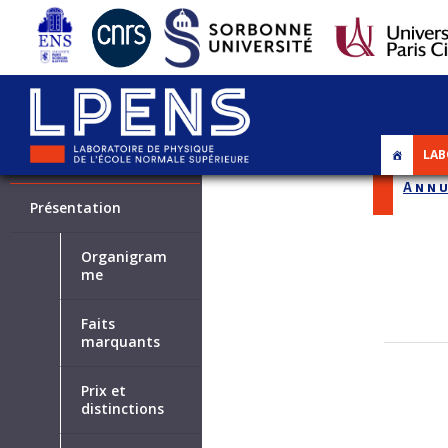
LAB
LABORATOIRE
Annu
Présentation
Organigram
me
Faits
marquants
Prix et
distinctions