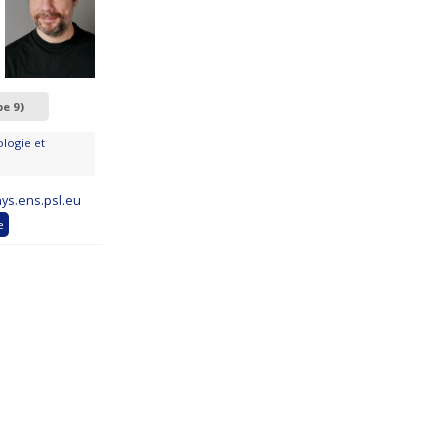
pe 9)
logie et
ys.ens.psl.eu
e