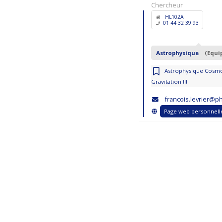
Chercheur
HL102A
01 44 32 39 93
Astrophysique
(Equi
Astrophysique Cosmo
Gravitation !!!
francois.levrier@ph
Page web personnell