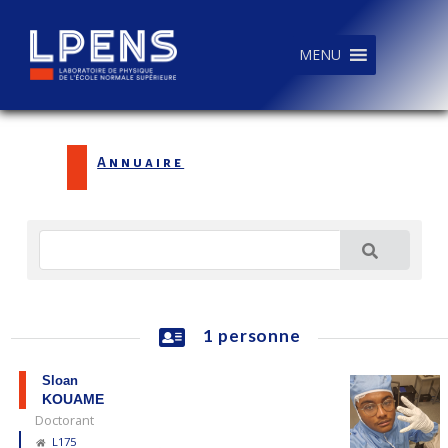
MENU
Annuaire
1 personne
Sloan
KOUAME
Doctorant
L175