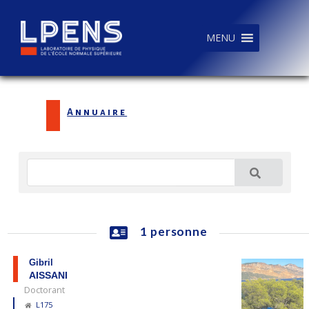
MENU
Annuaire
1 personne
Gibril
AISSANI
Doctorant
L175