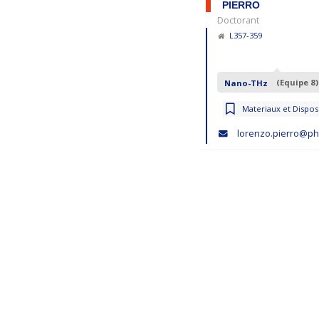
PIERRO
Doctorant
L357-359
Nano-THz
(Equipe 8)
Materiaux et Disposi
lorenzo.pierro@phy