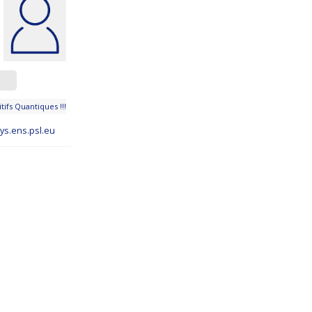
tifs Quantiques !!!
s.ens.psl.eu