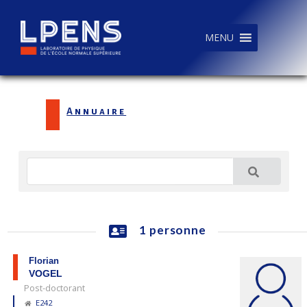
MENU
Annuaire
1 personne
Florian
VOGEL
Post-doctorant
E242