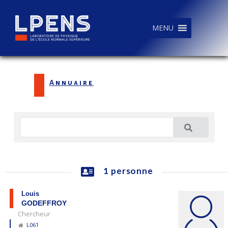
MENU
Annuaire
1 personne
Louis
GODEFFROY
Chercheur
L061