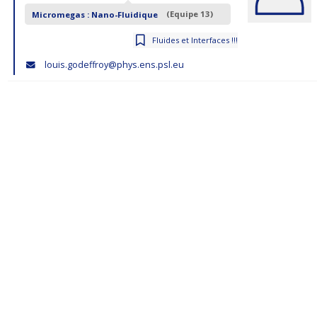
Micromegas : Nano-Fluidique
(Equipe 13)
Fluides et Interfaces !!!
louis.godeffroy@phys.ens.psl.eu