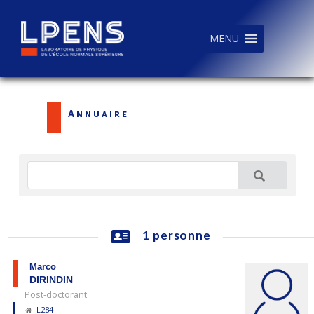
MENU
Annuaire
1 personne
Marco
DIRINDIN
Post-doctorant
L284