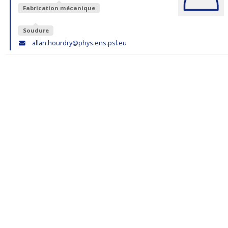
Fabrication mécanique
Soudure
allan.hourdry@phys.ens.psl.eu