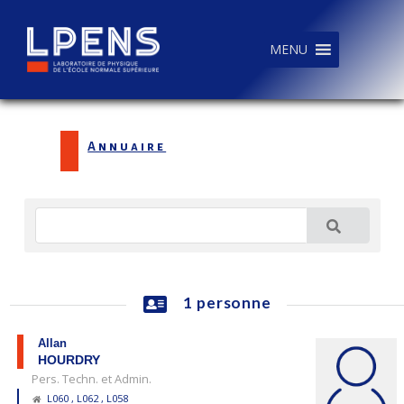
MENU
Annuaire
1 personne
Allan
HOURDRY
Pers. Techn. et Admin.
L060 , L062 , L058