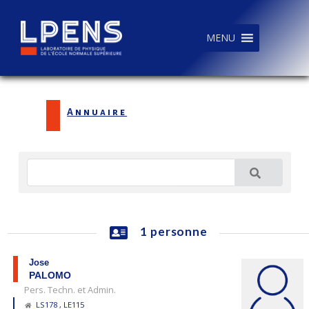
MENU
Annuaire
1 personne
Jose
PALOMO
Pers. Techn. et Admin.
LS178 , LE115