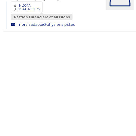
HL001A
01 44 32 33 76
Gestion Financiere et Missions
nora.sadaoui@phys.ens.psl.eu