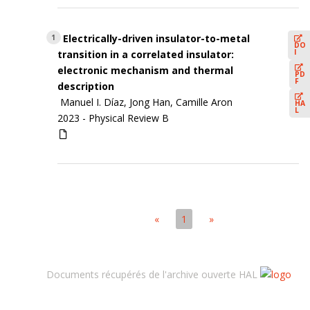
Electrically-driven insulator-to-metal
1
DO
I
transition in a correlated insulator:
electronic mechanism and thermal
PD
F
description
Manuel I. Díaz, Jong Han, Camille Aron
HA
L
2023 -
Physical Review B
«
1
»
Documents récupérés de l'archive ouverte HAL