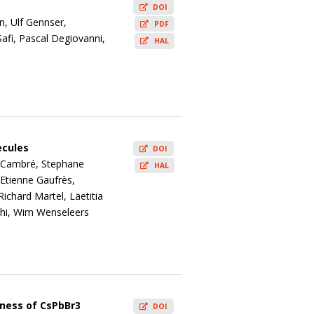
DOI
n, Ulf Gennser,
PDF
afi, Pascal Degiovanni,
HAL
ecules
DOI
ie Cambré, Stephane
HAL
 Etienne Gaufrès,
ichard Martel, Läetitia
 Shi, Wim Wenseleers
tness of CsPbBr3
DOI