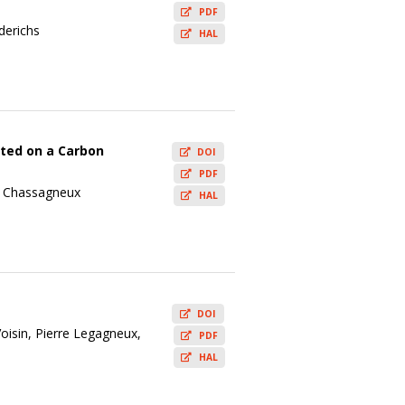
PDF
derichs
HAL
fted on a Carbon
DOI
PDF
ck Chassagneux
HAL
DOI
oisin, Pierre Legagneux,
PDF
HAL