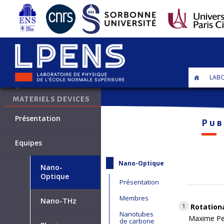
•
Axe Matériaux et dispositifs quantique
LABO
QUANTUM
MATERIELS DEVICES
Présentation
Pub
Equipes
Nano-Optique
Nano-
Optique
Présentation
Membres
Nano-THz
Rotationa
1
Nanotubes
Maxime Per
de carbone