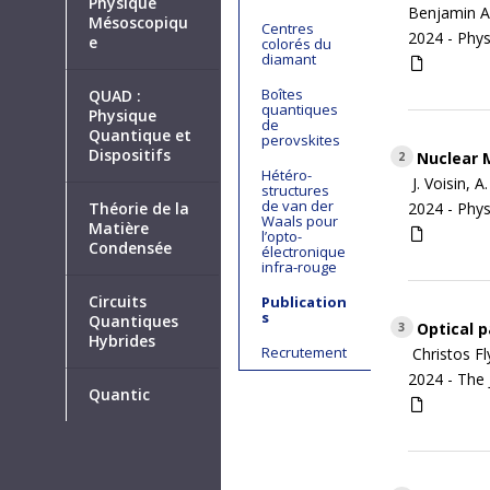
Physique
Benjamin A.
Mésoscopiqu
Centres
2024 -
Phys
e
colorés du
diamant
Boîtes
QUAD :
quantiques
Physique
de
Quantique et
perovskites
Dispositifs
Nuclear M
2
Hétéro-
J. Voisin, 
structures
de van der
Théorie de la
2024 -
Phys
Waals pour
Matière
l’opto-
Condensée
électronique
infra-rouge
Circuits
Publication
s
Quantiques
Optical p
3
Hybrides
Recrutement
Christos F
2024 -
The 
Quantic