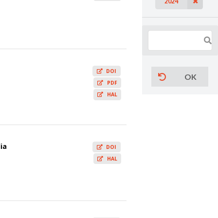
2024
DOI
OK
PDF
HAL
ia
DOI
HAL