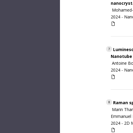
nanocryst
Mohamed-Ra
2024 -
Nano
Luminesce
7
Nanotube
Antoine Bo
2024 -
Nano
Raman spe
8
Marin Thar
Emmanuel 
2024 -
2D M