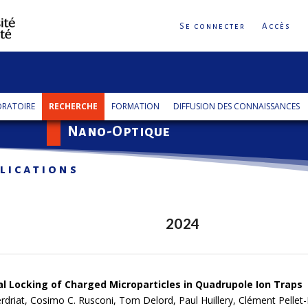
Se connecter
Accès
s
RATOIRE
RECHERCHE
FORMATION
DIFFUSION DES CONNAISSANCES
Nano-Optique
lications
2024
l Locking of Charged Microparticles in Quadrupole Ion Traps
driat, Cosimo C. Rusconi, Tom Delord, Paul Huillery, Clément Pellet-