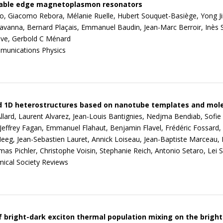
able edge magnetoplasmon resonators
erio, Giacomo Rebora, Mélanie Ruelle, Hubert Souquet-Basiège, Yong Ji
avanna, Bernard Plaçais, Emmanuel Baudin, Jean-Marc Berroir, Inès S
ve, Gerbold C Ménard
unications Physics
 1D heterostructures based on nanotube templates and mol
Allard, Laurent Alvarez, Jean-Louis Bantignies, Nedjma Bendiab, Sof
 Jeffrey Fagan, Emmanuel Flahaut, Benjamin Flavel, Frédéric Fossard,
eeg, Jean-Sebastien Lauret, Annick Loiseau, Jean-Baptiste Marceau, R
as Pichler, Christophe Voisin, Stephanie Reich, Antonio Setaro, Lei
ical Society Reviews
 bright-dark exciton thermal population mixing on the brigh