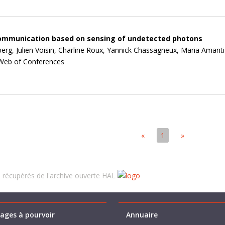
ommunication based on sensing of undetected photons
berg, Julien Voisin, Charline Roux, Yannick Chassagneux, Maria Amanti
Web of Conferences
«
1
»
récupérés de l'archive ouverte HAL
ages à pourvoir
Annuaire