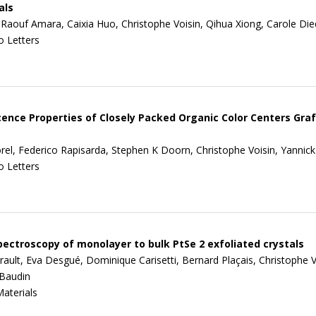
als
ouf Amara, Caixia Huo, Christophe Voisin, Qihua Xiong, Carole Die
 Letters
nce Properties of Closely Packed Organic Color Centers Gra
rel, Federico Rapisarda, Stephen K Doorn, Christophe Voisin, Yanni
 Letters
ctroscopy of monolayer to bulk PtSe 2 exfoliated crystals
rault, Eva Desgué, Dominique Carisetti, Bernard Plaçais, Christophe V
Baudin
aterials