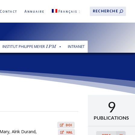
Contact
Annuaire
Français
INSTITUT PHILIPPE MEYER
INTRANET
I
P
M
I
P
M
9
PUBLICATIONS
DOI
Mary, Alrik Durand,
HAL