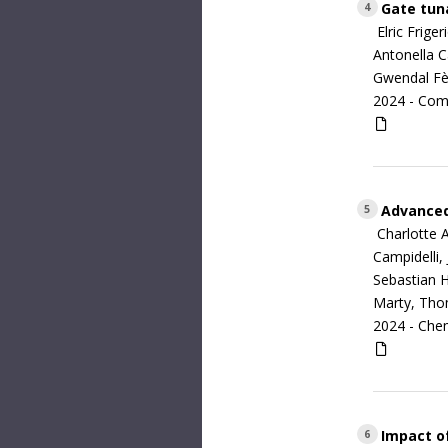
Gate tun
4
Elric Frig
Antonella C
Gwendal Fè
2024 -
Comm
Advanced
5
Charlotte 
Campidelli,
Sebastian H
Marty, Thom
2024 -
Chem
Impact of
6