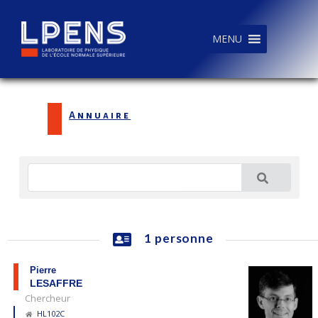
MENU
Annuaire
1 personne
Pierre
LESAFFRE
Chercheur
HL102C