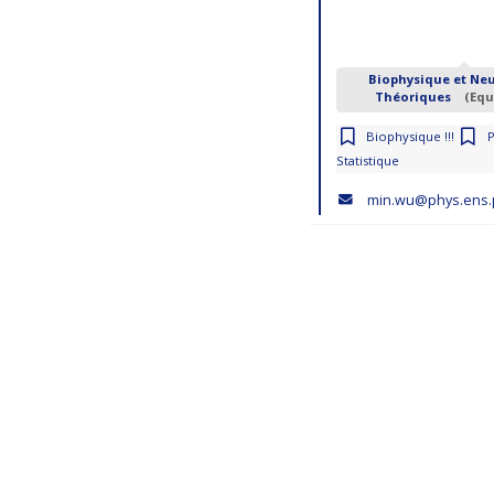
Biophysique et Ne
Théoriques
(Equ
Biophysique !!!
Statistique
min.wu@phys.ens.p