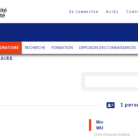
Se connecter
Accès
Cont
ORATOIRE
RECHERCHE
FORMATION
DIFFUSION DES CONNAISSANCES
aire
1 pers
Min
WU
Chercheuse Invitée