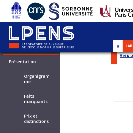
LAB
LABORATOIRE
Annu
Présentation
Organigram
me
Faits
marquants
Prix et
distinctions