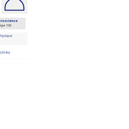
uroscience
ipe 10)
Physique
sl.eu