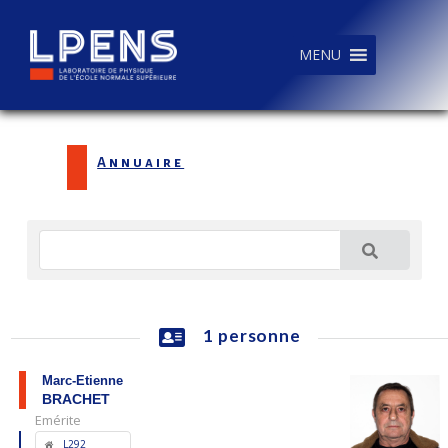
MENU
Annuaire
1 personne
Marc-Etienne
BRACHET
Emérite
L292