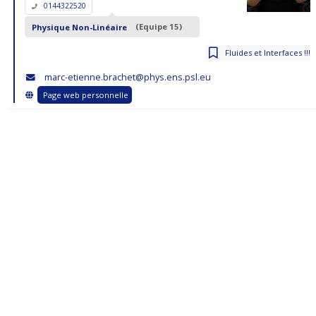
0144322520
Physique Non-Linéaire
(Equipe 15)
Fluides et Interfaces !!!
marc-etienne.brachet@phys.ens.psl.eu
Page web personnelle