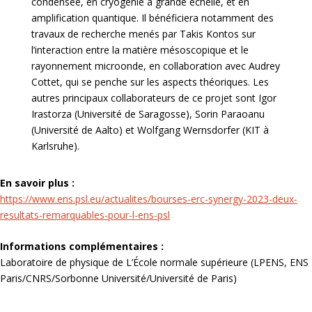
condensée, en cryogénie à grande échelle, et en
amplification quantique. Il bénéficiera notamment des
travaux de recherche menés par Takis Kontos sur
l’interaction entre la matière mésoscopique et le
rayonnement microonde, en collaboration avec Audrey
Cottet, qui se penche sur les aspects théoriques. Les
autres principaux collaborateurs de ce projet sont Igor
Irastorza (Université de Saragosse), Sorin Paraoanu
(Université de Aalto) et Wolfgang Wernsdorfer (KIT à
Karlsruhe).
En savoir plus :
https://www.ens.psl.eu/actualites/bourses-erc-synergy-2023-deux-
resultats-remarquables-pour-l-ens-psl
Informations complémentaires :
Laboratoire de physique de L’École normale supérieure (LPENS, ENS
Paris/CNRS/Sorbonne Université/Université de Paris)